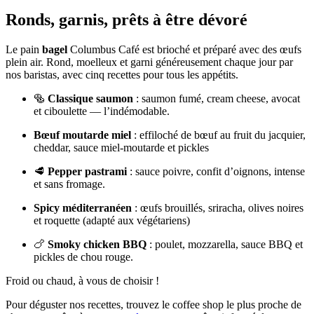
Ronds, garnis, prêts à être dévoré
Le pain
bagel
Columbus Café est brioché et préparé avec des œufs
plein air. Rond, moelleux et garni généreusement chaque jour par
nos baristas, avec cinq recettes pour tous les appétits.
🥯
Classique saumon
: saumon fumé, cream cheese, avocat
et ciboulette — l’indémodable.
Bœuf moutarde miel
: effiloché de bœuf au fruit du jacquier,
cheddar, sauce miel-moutarde et pickles
🥩
Pepper pastrami
: sauce poivre, confit d’oignons, intense
et sans fromage.
Spicy méditerranéen
: œufs brouillés, sriracha, olives noires
et roquette (adapté aux végétariens)
🍗
Smoky chicken BBQ
: poulet, mozzarella, sauce BBQ et
pickles de chou rouge.
Froid ou chaud, à vous de choisir !
Pour déguster nos recettes, trouvez le coffee shop le plus proche de