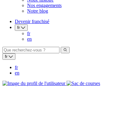
Nos engagements
Notre blog
Devenir franchisé
fr
fr
en
fr
fr
en