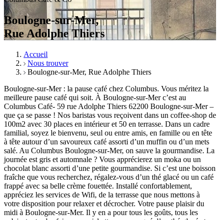
Boulogne-sur-Mer,
Rue Adolphe Thiers
Accueil
Nous trouver
Boulogne-sur-Mer, Rue Adolphe Thiers
Boulogne-sur-Mer : la pause café chez Columbus. Vous méritez la
meilleure pause café qui soit. À Boulogne-sur-Mer c’est au
Columbus Café- 59 rue Adolphe Thiers 62200 Boulogne-sur-Mer –
que ça se passe ! Nos baristas vous reçoivent dans un coffee-shop de
100m2 avec 30 places en intérieur et 50 en terrasse. Dans un cadre
familial, soyez le bienvenu, seul ou entre amis, en famille ou en tête
à tête autour d’un savoureux café assorti d’un muffin ou d’un mets
salé. Au Columbus Boulogne-sur-Mer, on sauve la gourmandise. La
journée est gris et automnale ? Vous apprécierez un moka ou un
chocolat blanc assorti d’une petite gourmandise. Si c’est une boisson
fraîche que vous recherchez, régalez-vous d’un thé glacé ou un café
frappé avec sa belle crème fouettée. Installé confortablement,
appréciez les services de Wifi, de la terrasse que nous mettons à
votre disposition pour relaxer et décrocher. Votre pause plaisir du
midi à Boulogne-sur-Mer. Il y en a pour tous les goûts, tous les