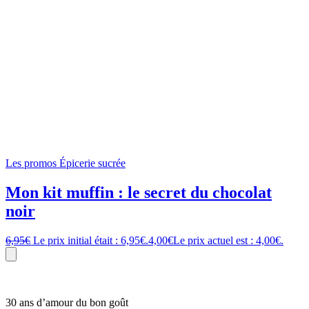
Les promos
Épicerie sucrée
Mon kit muffin : le secret du chocolat
noir
6,95
€
Le prix initial était : 6,95€.
4,00
€
Le prix actuel est : 4,00€.
30 ans d’amour du bon goût