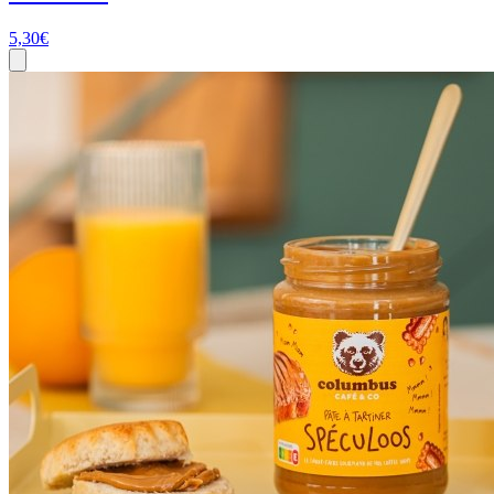
5,30
€