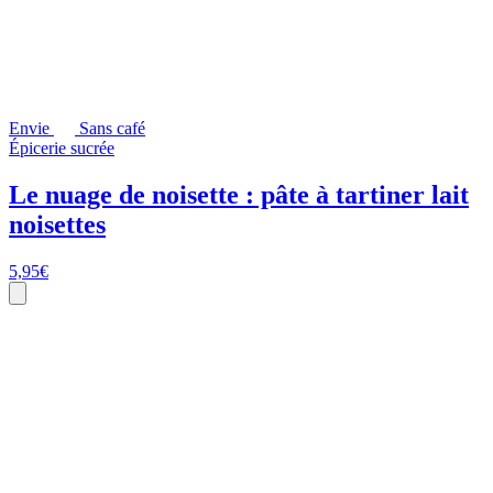
Envie
Sans café
Épicerie sucrée
Le nuage de noisette : pâte à tartiner lait
noisettes
5,95
€