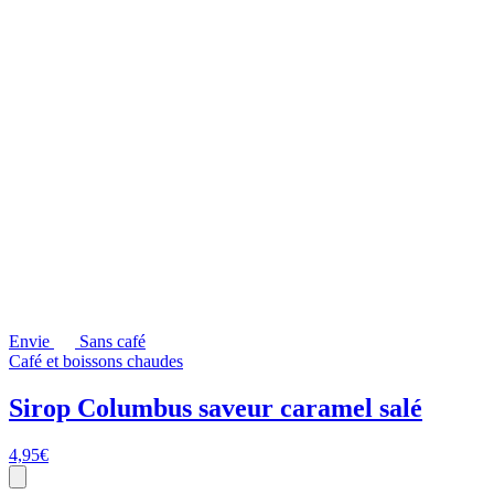
Envie
Sans café
Café et boissons chaudes
Sirop Columbus saveur caramel salé
4,95
€