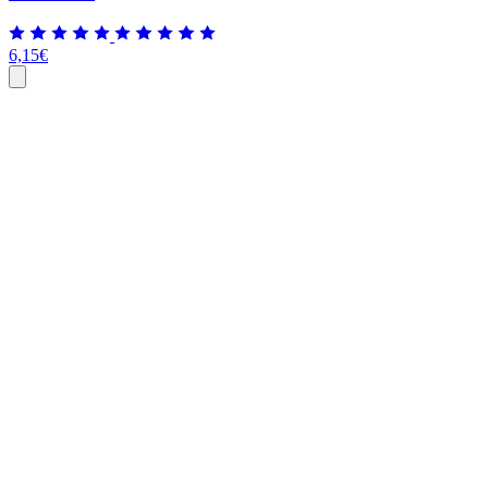
6,15
€