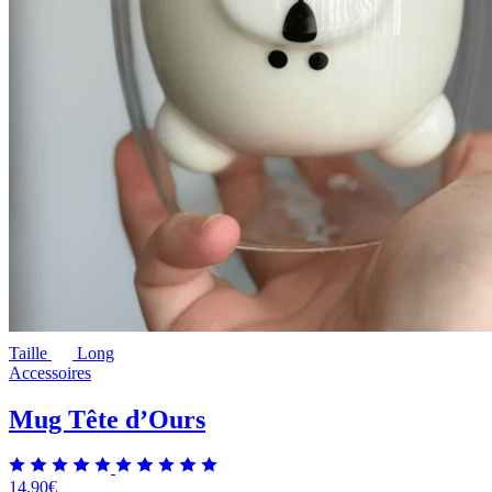
Taille
Long
Accessoires
Mug Tête d’Ours
14,90
€