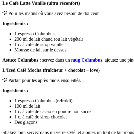
Le Café Latte Vanille (ultra réconfort)
💡 Pour les matins où vous avez besoin de douceur.
Ingrédients :
1 espresso Columbus
200 ml de lait chaud (ou lait végétal)
1 c. à café de sirop vanille
Mousse de lait sur le dessus
Astuce Columbus :
servez dans un
mug Columbus
,
ajoutez une pin
L’Iced Café Mocha (fraîcheur + chocolat = love)
💡 Parfait pour les après-midis ensoleillés.
Ingrédients :
1 espresso Columbus (refroidi)
100 ml de lait
1 c. à café de cacao en poudre non sucré
1 c. à café de sirop chocolat
Des glaçons
Shakez tout, servez dans un verre stylé, et ajoutez un trait de lait mo