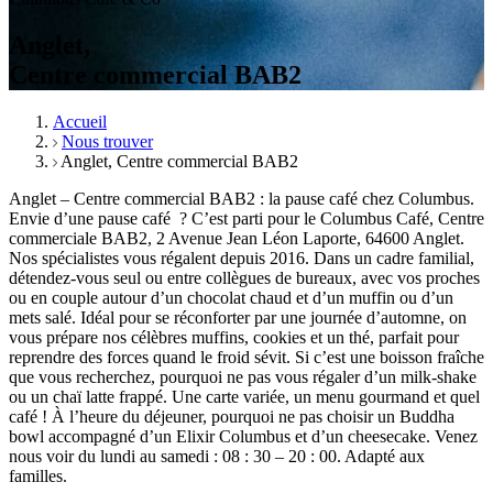
Anglet,
Centre commercial BAB2
Accueil
Nous trouver
Anglet, Centre commercial BAB2
Anglet – Centre commercial BAB2 : la pause café chez Columbus.
Envie d’une pause café ? C’est parti pour le Columbus Café, Centre
commerciale BAB2, 2 Avenue Jean Léon Laporte, 64600 Anglet.
Nos spécialistes vous régalent depuis 2016. Dans un cadre familial,
détendez-vous seul ou entre collègues de bureaux, avec vos proches
ou en couple autour d’un chocolat chaud et d’un muffin ou d’un
mets salé. Idéal pour se réconforter par une journée d’automne, on
vous prépare nos célèbres muffins, cookies et un thé, parfait pour
reprendre des forces quand le froid sévit. Si c’est une boisson fraîche
que vous recherchez, pourquoi ne pas vous régaler d’un milk-shake
ou un chaï latte frappé. Une carte variée, un menu gourmand et quel
café ! À l’heure du déjeuner, pourquoi ne pas choisir un Buddha
bowl accompagné d’un Elixir Columbus et d’un cheesecake. Venez
nous voir du lundi au samedi : 08 : 30 – 20 : 00. Adapté aux
familles.