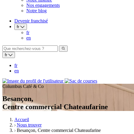
Nos engagements
Notre blog
Devenir franchisé
fr
fr
en
fr
fr
en
Columbus Café & Co
Besançon,
Centre commercial Chateaufarine
Accueil
Nous trouver
Besançon, Centre commercial Chateaufarine