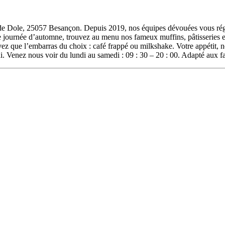
de Dole, 25057 Besançon. Depuis 2019, nos équipes dévouées vous réga
ne journée d’automne, trouvez au menu nos fameux muffins, pâtisseries e
avez que l’embarras du choix : café frappé ou milkshake. Votre appétit,
i. Venez nous voir du lundi au samedi : 09 : 30 – 20 : 00. Adapté aux fa