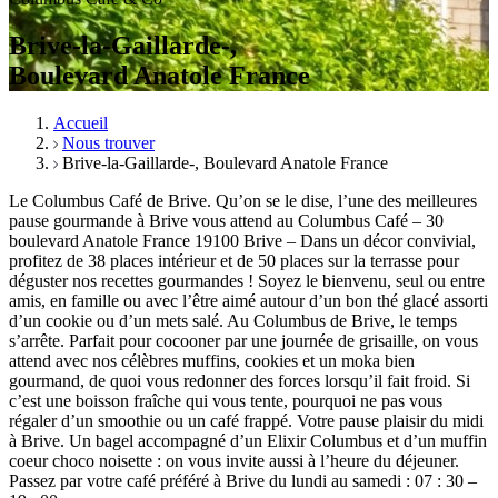
Brive-la-Gaillarde-,
Boulevard Anatole France
Accueil
Nous trouver
Brive-la-Gaillarde-, Boulevard Anatole France
Le Columbus Café de Brive. Qu’on se le dise, l’une des meilleures
pause gourmande à Brive vous attend au Columbus Café – 30
boulevard Anatole France 19100 Brive – Dans un décor convivial,
profitez de 38 places intérieur et de 50 places sur la terrasse pour
déguster nos recettes gourmandes ! Soyez le bienvenu, seul ou entre
amis, en famille ou avec l’être aimé autour d’un bon thé glacé assorti
d’un cookie ou d’un mets salé. Au Columbus de Brive, le temps
s’arrête. Parfait pour cocooner par une journée de grisaille, on vous
attend avec nos célèbres muffins, cookies et un moka bien
gourmand, de quoi vous redonner des forces lorsqu’il fait froid. Si
c’est une boisson fraîche qui vous tente, pourquoi ne pas vous
régaler d’un smoothie ou un café frappé. Votre pause plaisir du midi
à Brive. Un bagel accompagné d’un Elixir Columbus et d’un muffin
coeur choco noisette : on vous invite aussi à l’heure du déjeuner.
Passez par votre café préféré à Brive du lundi au samedi : 07 : 30 –