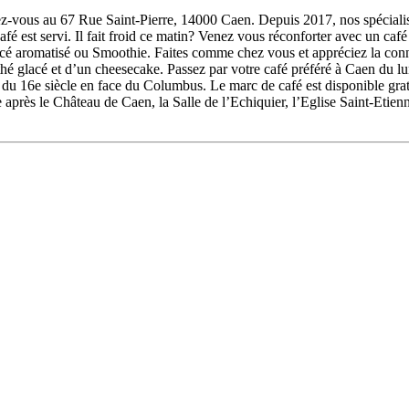
vous au 67 Rue Saint-Pierre, 14000 Caen. Depuis 2017, nos spécialist
afé est servi. Il fait froid ce matin? Venez vous réconforter avec un café
acé aromatisé ou Smoothie. Faites comme chez vous et appréciez la conne
glacé et d’un cheesecake. Passez par votre café préféré à Caen du lund
t du 16e siècle en face du Columbus. Le marc de café est disponible gra
te après le Château de Caen, la Salle de l’Echiquier, l’Eglise Saint-Eti