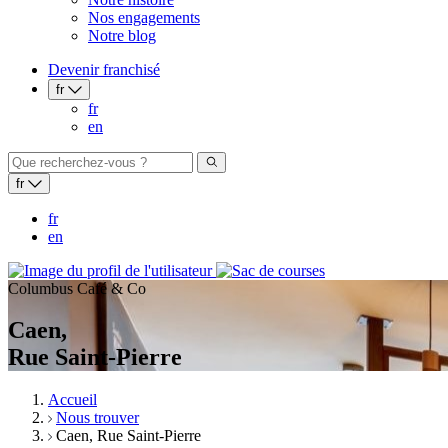
Nos engagements
Notre blog
Devenir franchisé
fr
fr
en
fr
fr
en
Columbus Café & Co
Caen,
Rue Saint-Pierre
Accueil
Nous trouver
Caen, Rue Saint-Pierre