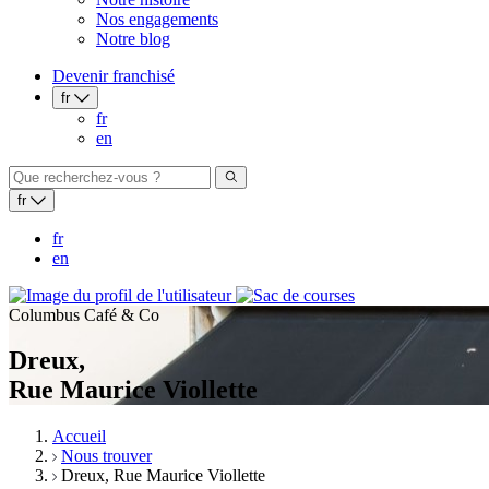
Nos engagements
Notre blog
Devenir franchisé
fr
fr
en
fr
fr
en
Columbus Café & Co
Dreux,
Rue Maurice Viollette
Accueil
Nous trouver
Dreux, Rue Maurice Viollette