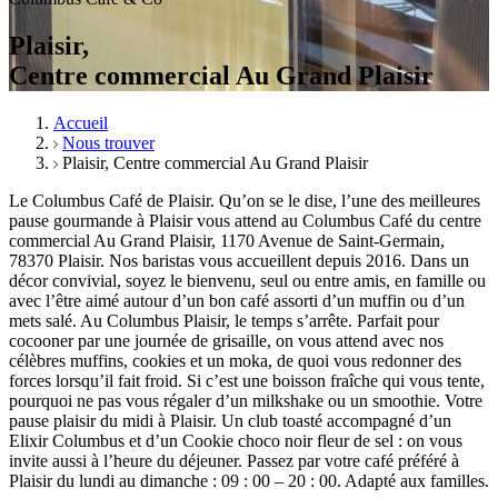
Plaisir,
Centre commercial Au Grand Plaisir
Accueil
Nous trouver
Plaisir, Centre commercial Au Grand Plaisir
Le Columbus Café de Plaisir. Qu’on se le dise, l’une des meilleures
pause gourmande à Plaisir vous attend au Columbus Café du centre
commercial Au Grand Plaisir, 1170 Avenue de Saint-Germain,
78370 Plaisir. Nos baristas vous accueillent depuis 2016. Dans un
décor convivial, soyez le bienvenu, seul ou entre amis, en famille ou
avec l’être aimé autour d’un bon café assorti d’un muffin ou d’un
mets salé. Au Columbus Plaisir, le temps s’arrête. Parfait pour
cocooner par une journée de grisaille, on vous attend avec nos
célèbres muffins, cookies et un moka, de quoi vous redonner des
forces lorsqu’il fait froid. Si c’est une boisson fraîche qui vous tente,
pourquoi ne pas vous régaler d’un milkshake ou un smoothie. Votre
pause plaisir du midi à Plaisir. Un club toasté accompagné d’un
Elixir Columbus et d’un Cookie choco noir fleur de sel : on vous
invite aussi à l’heure du déjeuner. Passez par votre café préféré à
Plaisir du lundi au dimanche : 09 : 00 – 20 : 00. Adapté aux familles.