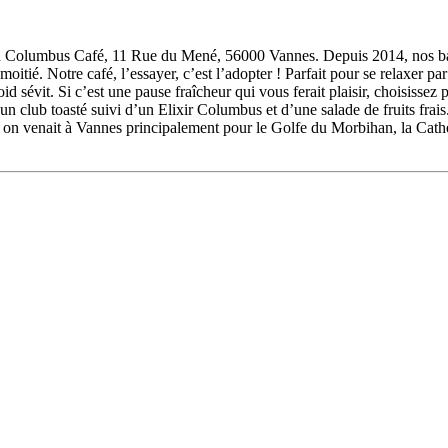
e au Columbus Café, 11 Rue du Mené, 56000 Vannes. Depuis 2014, nos b
oitié. Notre café, l’essayer, c’est l’adopter ! Parfait pour se relaxer 
d sévit. Si c’est une pause fraîcheur qui vous ferait plaisir, choisissez
 club toasté suivi d’un Elixir Columbus et d’une salade de fruits frais.
é, on venait à Vannes principalement pour le Golfe du Morbihan, la Cathé