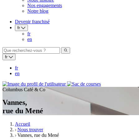
Nos engagements
Notre blog
Devenir franchisé
fr
fr
en
fr
fr
en
Columbus Café & Co
Vannes,
rue du Mené
Accueil
Nous trouver
Vannes, rue du Mené