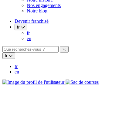
Nos engagements
Notre blog
Devenir franchisé
fr
fr
en
fr
fr
en