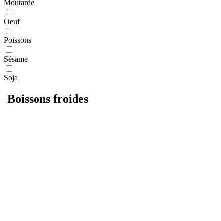
Moutarde
Oeuf
Poissons
Sésame
Soja
Boissons froides