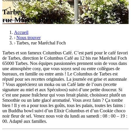
Tarbes,
rue Maréchal Foch
Accueil
Nous trouver
Tarbes, rue Maréchal Foch
Tarbes et son fameux Columbus Café. C’est parti pour le café favori
de Tarbes, direction le Columbus Café au 12
bis rue Maréchal Foch
65000 Tarbes
. Nos équipes passionnées prennent soin de vous dans
une atmosphère cosy, que vous soyez seul ou entre collègues de
bureaux, en famille ou entre amis ! Le Columbus de Tarbes est
réputé pour ses recettes originales. La journée est grise et automnale
? Vous apprécierez un moka ou un Café latte de l’ours (recette
signature au miel et aux Spéculoos) suivi d’une petite douceur. Si
c’est une pause fraîcheur qui vous ferait plaisir, choisissez plutôt un
Smoothie ou un latte glacé aromatisé. Vous avez faim ? Ça tombe
bien ! Il y en a pour tous les goûts, tous les palais, toutes les faims :
un Buddha bowl suivi d’un Elixir Columbus et d’un Cookie choco
noir fleur de sel. Venez nous voir du lundi au samedi : 08 : 00 – 19 :
00. Adapté aux familles.