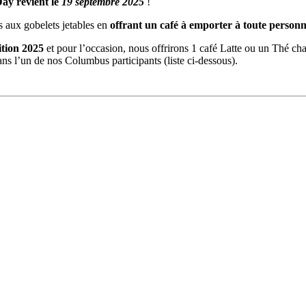
ay revient le
19 septembre 2025
!
s aux gobelets jetables en
offrant un café à emporter à toute person
ition 2025
et pour l’occasion, nous offrirons 1 café Latte ou un Thé chau
ns l’un de nos Columbus participants (liste ci-dessous).