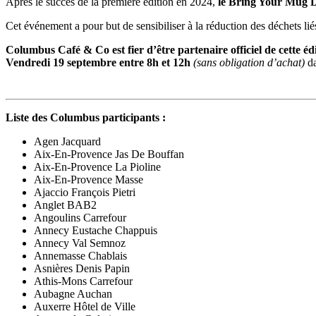
Après le succès de la première édition en 2024,
le Bring Your Mug D
Cet événement a pour but de sensibiliser à la réduction des déchets lié
Columbus Café & Co est fier d’être partenaire officiel de cette éd
Vendredi
19 septembre entre 8h et 12h
(sans obligation d’achat)
da
Liste des Columbus participants :
Agen Jacquard
Aix-En-Provence Jas De Bouffan
Aix-En-Provence La Pioline
Aix-En-Provence Masse
Ajaccio François Pietri
Anglet BAB2
Angoulins Carrefour
Annecy Eustache Chappuis
Annecy Val Semnoz
Annemasse Chablais
Asnières Denis Papin
Athis-Mons Carrefour
Aubagne Auchan
Auxerre Hôtel de Ville