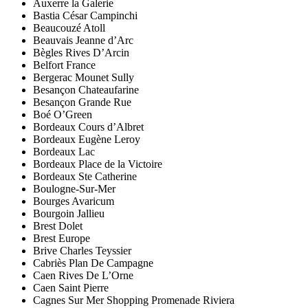
Auxerre la Galerie
Bastia César Campinchi
Beaucouzé Atoll
Beauvais Jeanne d’Arc
Bègles Rives D’Arcin
Belfort France
Bergerac Mounet Sully
Besançon Chateaufarine
Besançon Grande Rue
Boé O’Green
Bordeaux Cours d’Albret
Bordeaux Eugène Leroy
Bordeaux Lac
Bordeaux Place de la Victoire
Bordeaux Ste Catherine
Boulogne-Sur-Mer
Bourges Avaricum
Bourgoin Jallieu
Brest Dolet
Brest Europe
Brive Charles Teyssier
Cabriès Plan De Campagne
Caen Rives De L’Orne
Caen Saint Pierre
Cagnes Sur Mer Shopping Promenade Riviera