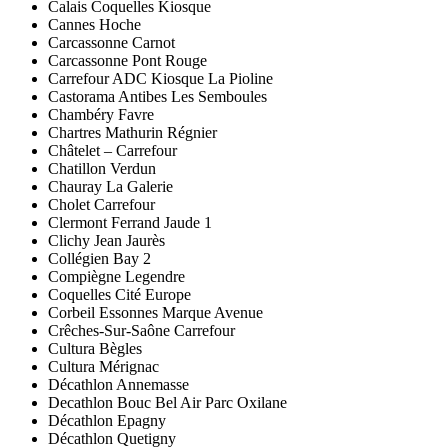
Calais Coquelles Kiosque
Cannes Hoche
Carcassonne Carnot
Carcassonne Pont Rouge
Carrefour ADC Kiosque La Pioline
Castorama Antibes Les Semboules
Chambéry Favre
Chartres Mathurin Régnier
Châtelet – Carrefour
Chatillon Verdun
Chauray La Galerie
Cholet Carrefour
Clermont Ferrand Jaude 1
Clichy Jean Jaurès
Collégien Bay 2
Compiègne Legendre
Coquelles Cité Europe
Corbeil Essonnes Marque Avenue
Crêches-Sur-Saône Carrefour
Cultura Bègles
Cultura Mérignac
Décathlon Annemasse
Decathlon Bouc Bel Air Parc Oxilane
Décathlon Epagny
Décathlon Quetigny