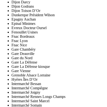
Dijon Darcy
Dijon Godrans
Dijon Toison D’Or
Dunkerque Président Wilson
Epagny Auchan
Epinal Minimes
Evreux Docteur Oursel
Fenouillet Usines
Fnac Bordeaux
Fnac Lyon
Fnac Nice
Gare Chambéry
Gare Deauville
Gare du Nord
Gare La Défense
Gare La Défense kiosque
Gare Vienne
Grenoble Alsace Lorraine
Hyères Îles D’Or
Intermarché Bessan
Intermarché Compiègne
Intermarché Joigny
Intermarché Rennes Longs Champs
Intermarché Saint Marcel
Intermarché Somain