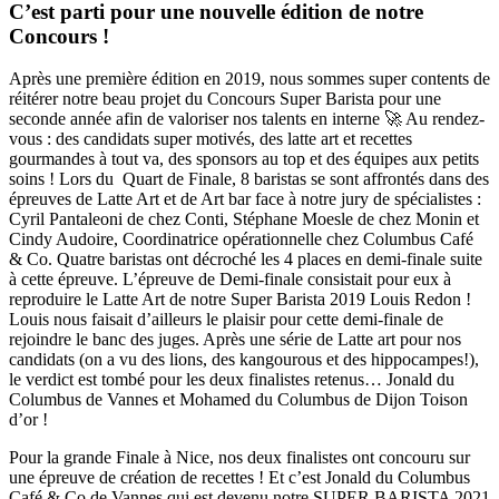
C’est parti pour une nouvelle édition de notre
Concours !
Après une première édition en 2019, nous sommes super contents de
réitérer notre beau projet du Concours Super Barista pour une
seconde année afin de valoriser nos talents en interne 🚀 Au rendez-
vous : des candidats super motivés, des latte art et recettes
gourmandes à tout va, des sponsors au top et des équipes aux petits
soins ! Lors du Quart de Finale, 8 baristas se sont affrontés dans des
épreuves de Latte Art et de Art bar face à notre jury de spécialistes :
Cyril Pantaleoni de chez Conti, Stéphane Moesle de chez Monin et
Cindy Audoire, Coordinatrice opérationnelle chez Columbus Café
& Co. Quatre baristas ont d
écroché les 4 places en demi-finale
suite
à cette épreuve. L’épreuve de Demi-finale consistait pour eux à
reproduire le Latte Art de notre Super Barista 2019 Louis Redon !
Louis nous faisait d’ailleurs le plaisir pour cette demi-finale de
rejoindre le banc des juges. Après une série de Latte art pour nos
candidats (on a vu des lions, des kangourous et des hippocampes!),
le verdict est tombé pour les deux finalistes retenus… Jonald du
Columbus de Vannes et Mohamed du Columbus de Dijon Toison
d’or !
Pour la grande Finale à Nice, nos deux finalistes ont concouru sur
une épreuve de création de recettes ! Et c’est Jonald du Columbus
Café & Co de Vannes qui est devenu notre SUPER BARISTA 2021