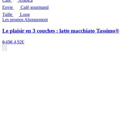
Café
Arabica
Envie
Café gourmand
Taille
Long
Les promos
Abonnement
Le plaisir en 3 couches : latte macchiato Tassimo®
Le
Le
6,15
€
4,92
€
prix
prix
initial
actuel
était :
est :
6,15€.
4,92€.