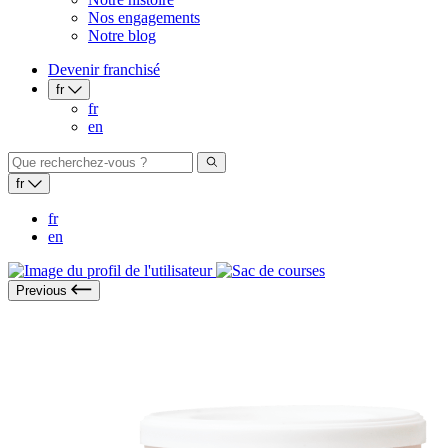
Nos engagements
Notre blog
Devenir franchisé
fr
fr
en
fr
fr
en
Previous