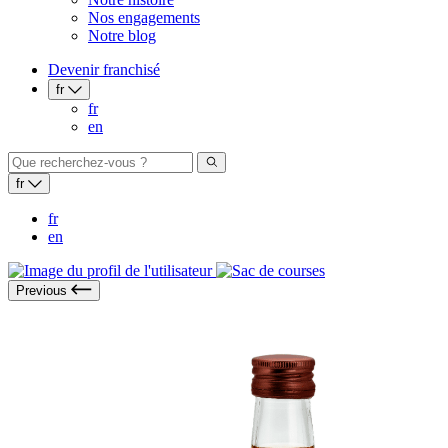
Nos engagements
Notre blog
Devenir franchisé
fr
fr
en
fr
fr
en
Previous