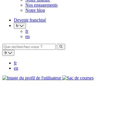
Nos engagements
Notre blog
Devenir franchisé
fr
fr
en
fr
fr
en