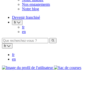
Nos engagements
Notre blog
Devenir franchisé
fr
fr
en
fr
fr
en