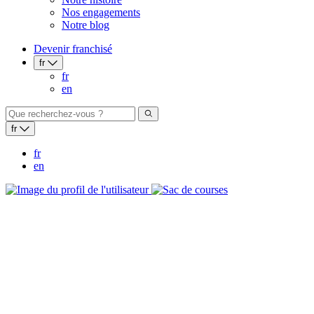
Nos engagements
Notre blog
Devenir franchisé
fr
fr
en
fr
fr
en