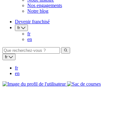
Nos engagements
Notre blog
Devenir franchisé
fr
fr
en
fr
fr
en